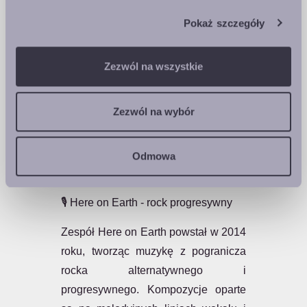
radzenia sobie z trudnym
doświadczeniem. Teksty utrzymane
Pokaż szczegóły
są w formie rozmowy - ze starym
przyjacielem, ale również z samym
Zezwól na wszystkie
sobą.
Tomasz Dziedzic - gitary, wokal
Zezwól na wybór
Andrzej Łysek - gitara basowa Łukasz
Jura - instrumenty klawiszowe
Odmowa
Sławomir Berny - perkusja
🎙️ Here on Earth - rock progresywny
Zespół Here on Earth powstał w 2014
roku, tworząc muzykę z pogranicza
rocka alternatywnego i
progresywnego. Kompozycje oparte