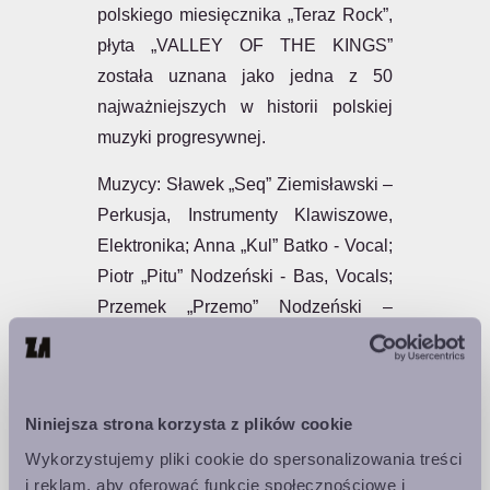
polskiego miesięcznika „Teraz Rock”,
płyta „VALLEY OF THE KINGS”
została uznana jako jedna z 50
najważniejszych w historii polskiej
muzyki progresywnej.
Muzycy: Sławek „Seq” Ziemisławski –
Perkusja, Instrumenty Klawiszowe,
Elektronika; Anna „Kul” Batko - Vocal;
Piotr „Pitu” Nodzeński - Bas, Vocals;
Przemek „Przemo” Nodzeński –
Vocals; Przemek „Ijon” Piekarz –
Instrumenty Klawiszowe; Filip
„Goddard” Wyrwa – Gitary.
Niniejsza strona korzysta z plików cookie
Wykorzystujemy pliki cookie do spersonalizowania treści
🎙️ Brzeg - rock progresywny
i reklam, aby oferować funkcje społecznościowe i