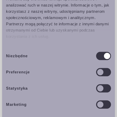
Brzeg to krakowsko - katowicki zespół
analizować ruch w naszej witrynie. Informacje o tym, jak
łączący brytyjskie myślenie o muzyce
korzystasz z naszej witryny, udostępniamy partnerom
społecznościowym, reklamowym i analitycznym.
progresywno-rockowej, różne style
Partnerzy mogą połączyć te informacje z innymi danymi
muzyczne i polskie teksty. W
otrzymanymi od Ciebie lub uzyskanymi podczas
obecnym składzie gra od 2021 roku i
korzystania z ich usług.
wydał album koncepcyjny •—•—•— w
maju 2022. Album został stworzony
Wybór
we współpracy z artystą wizualnym
Niezbędne
zgody
Wó.
Preferencje
•—•—•— jest koncepcyjnym
nagraniem progresywno rockowym,
polirytmicznym, wielowątkowym i
Statystyka
nieoczywistym. Jest jednym utworem,
podzielonym na osiem rozdziałów.
Marketing
Każdy rozdział opowiada o innej fazie