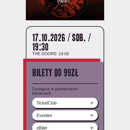
17.10.2026 / sob. /
19:30
THE DOORS: 19:00
Bilety od 99zł
Dostępne w partnerskich
bileteriach:
TicketClub
Eventim
eBilet