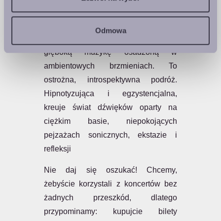
Dźwiękowy wir w zwolnionym tempie
– hipnotyczny, elektroniczny i pełen
Odmowa
tajemnicy. Brnjsmin tworzy delikatną,
głęboką muzykę osadzoną w
ambientowych brzmieniach. To
ostrożna, introspektywna podróż.
Hipnotyzująca i egzystencjalna,
kreuje świat dźwięków oparty na
ciężkim basie, niepokojących
pejzażach sonicznych, ekstazie i
refleksji
Nie daj się oszukać! Chcemy,
żebyście korzystali z koncertów bez
żadnych przeszkód, dlatego
przypominamy: kupujcie bilety