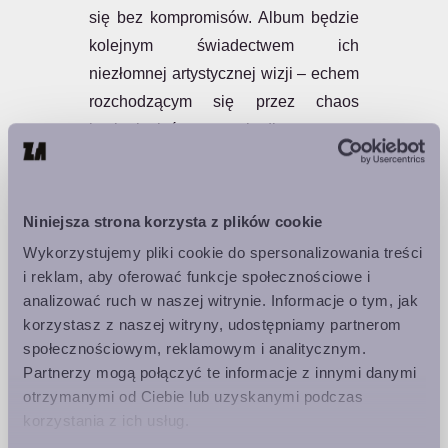
się bez kompromisów. Album będzie
kolejnym świadectwem ich
niezłomnej artystycznej wizji – echem
rozchodzącym się przez chaos
istnienia, które rezonuje długo po tym,
jak ostatni dźwięk zniknie w ciszy. To
nie jest tylko muzyka; to zaproszenie
do wspólnego doświadczenia
Niniejsza strona korzysta z plików cookie
naszego wnętrza – i być może
Wykorzystujemy pliki cookie do spersonalizowania treści
odkrycia światów, które wciąż
i reklam, aby oferować funkcje społecznościowe i
pozostają nieznane.
analizować ruch w naszej witrynie. Informacje o tym, jak
korzystasz z naszej witryny, udostępniamy partnerom
Conjurer - post-metal
społecznościowym, reklamowym i analitycznym.
Partnerzy mogą połączyć te informacje z innymi danymi
Conjurer przeszli ogromną przemianę
otrzymanymi od Ciebie lub uzyskanymi podczas
od czasu debiutu, odnajdując nowy
korzystania z ich usług.
sens zarówno jako zespół, jak i